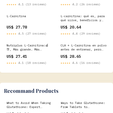
★★★★★
4.1 (13 reviews)
★★★★★
4.2 (26 reviews)
L-Carnitina
L-carnitina: qué es, para
qué sirve, beneficios y
dosis
US$ 27.78
US$ 20.64
★★★★★
4.5 (27 reviews)
★★★★★
4.4 (29 reviews)
Nutriplus L-Carnitina:🍏
CLA + L-Carnitina en polvo
🍑, Más grande. Más
antes de entrenar, pero
jugosa. Más deliciosa. ,
estando en ayunas? :
US$ 27.41
US$ 28.65
Nutriplus L-Carnitina en
r/intermittentfasting
nuestro NUEVO sabor,
★★★★★
4.1 (18 reviews)
★★★★★
4.6 (16 reviews)
Manzana y Durazno, ahora
en una botella más grande
para impulsar aún más tus
Recommand Products
What to Avoid When Taking
Ways to Take Glutathione:
Glutathione: Expert
From Tablets to
Recommendations for Safe
Injections