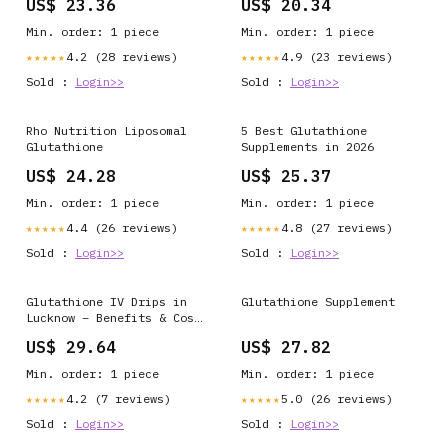
US$ 23.36
US$ 20.34
– TALSEN CHEM
Min. order: 1 piece
Min. order: 1 piece
4.2 (28 reviews)
4.9 (23 reviews)
★★★★★
★★★★★
Sold :
Login>>
Sold :
Login>>
Rho Nutrition Liposomal
5 Best Glutathione
Glutathione
Supplements in 2026
US$ 24.28
US$ 25.37
Min. order: 1 piece
Min. order: 1 piece
4.4 (26 reviews)
4.8 (27 reviews)
★★★★★
★★★★★
Sold :
Login>>
Sold :
Login>>
Glutathione IV Drips in
Glutathione Supplement
Lucknow – Benefits & Cost
Explained
US$ 29.64
US$ 27.82
Min. order: 1 piece
Min. order: 1 piece
4.2 (7 reviews)
5.0 (26 reviews)
★★★★★
★★★★★
Sold :
Login>>
Sold :
Login>>