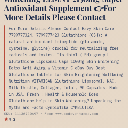
Antioxidant Supplement 👉For
More Details Please Contact
For More Details Please Contact Havy Skin Care
7799777324, 7799777423 Glutathione (GSH): A
natural antioxidant tripeptide (glutamate,
cysteine, glycine) crucial for neutralizing free
radicals and toxins. Its thiol ( SH) group L
Glutathione Liposomal Caps 1000mg Skin Whitening
Detox Anti Aging w Vitamin C eBay Buy Best
Glutathione Tablets for Skin Brightening Wellbeing
Nutrition VITAMISAN Glutathione Liposomal, NAC,
Milk Thistle, Collagen, Total, 90 Capsules, Made
in USA, Fresh : Health & Household Does
Glutathione Help in Skin Whitening? Unpacking the
Myths and Facts Cymbiotika CYMBIOTIKA
SKU: 11136720697 · From www.codeventures.com
4.2