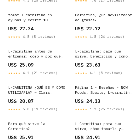
★★★★★
4.3 (25 reviews)
★★★★★
4.8 (17 reviews)
tomar l-carnitina en
Carnitina, ¿un movilizador
ayunas y correr 10
de grasas?
beneficios de la l-
US$ 27.34
US$ 22.72
carnitina.. Gente no solo
es para quemar grasa ;)
★★★★★
4.8 (8 reviews)
★★★★★
4.8 (24 reviews)
miren todo lo que ayuda
Las mejores las consigues
@muscledesignerspr L-
L-Carnitina antes de
L-carnitina: para qué
Carnitina – Control
entrenar: cómo y por qué
sirve, beneficios y cómo
tomarla en ayunas
tomarla
US$ 25.09
US$ 23.63
★★★★★
4.1 (21 reviews)
★★★★★
4.1 (8 reviews)
L-CARNITINA ¿QUÉ ES Y CÓMO
Página 1 - Reseñas - NOW
UTILIZARLA? – Clara
Foods, Sports, L-carnitina
Sánchez Nutricionista
líquida, Cítricos, 473 ml
US$ 20.87
US$ 24.13
(16 oz. líq.)
★★★★★
5.0 (19 reviews)
★★★★★
4.7 (25 reviews)
Para qué sirve la
L-Carnitina: para qué
Carnitina?
sirve, cómo tomarla y
efectos secundarios
US$ 25.91
US$ 24.91