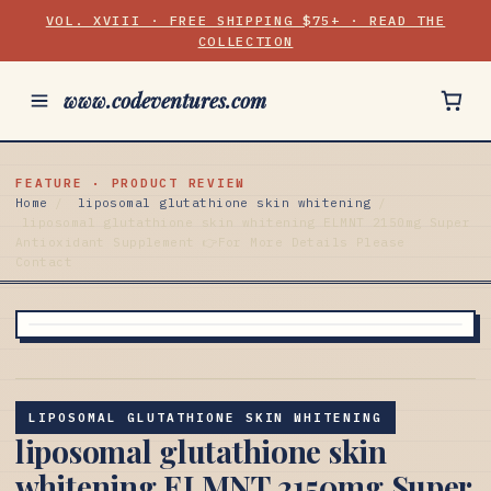
VOL. XVIII · FREE SHIPPING $75+ · READ THE
COLLECTION
www.codeventures.com
FEATURE · PRODUCT REVIEW
Home
/
liposomal glutathione skin whitening
/
liposomal glutathione skin whitening ELMNT 2150mg Super
Antioxidant Supplement 👉For More Details Please
Contact
LIPOSOMAL GLUTATHIONE SKIN WHITENING
liposomal glutathione skin
whitening ELMNT 2150mg Super