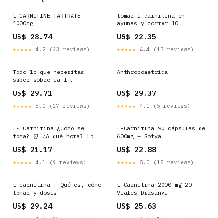
L-CARNITINE TARTRATE
tomar l-carnitina en
1000mg
ayunas y correr 10
beneficios de la l-
US$ 28.74
US$ 22.35
carnitina.. Gente no solo
★★★★★
4.2 (23 reviews)
★★★★★
4.4 (13 reviews)
Todo lo que necesitas
Anthropometrica
saber sobre la l-
carnitina
US$ 29.71
US$ 29.37
★★★★★
5.0 (27 reviews)
★★★★★
4.1 (5 reviews)
L- Carnitina ¿Cómo se
L-Carnitina 90 cápsulas de
toma? ⏰ ¿A qué hora? Lo
600mg – Sotya
ideal es tomarla 30–45
US$ 21.17
US$ 22.88
minutos antes del
entrenamiento. 🍽️ ¿En
★★★★★
4.1 (9 reviews)
★★★★★
5.0 (18 reviews)
ayunas o después de comer?
✔️ En ayunas Absorción más
rápida. Perfecto
L carnitina | Qué es, cómo
L-Carnitina 2000 mg 20
tomar y dosis
Viales Drasanvi
US$ 29.24
US$ 25.63