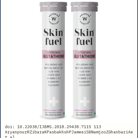
doi: 10.22038/IJBMS.2018.29438.7115 113
AryanpourRZibaraKPasbakhshPJameeiSBNamjooZGhanbariAe
t al