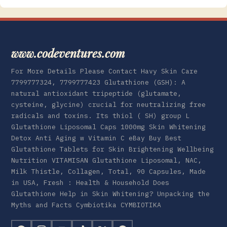
www.codeventures.com
For More Details Please Contact Havy Skin Care
7799777324, 7799777423 Glutathione (GSH): A
natural antioxidant tripeptide (glutamate,
cysteine, glycine) crucial for neutralizing free
radicals and toxins. Its thiol ( SH) group L
Glutathione Liposomal Caps 1000mg Skin Whitening
Detox Anti Aging w Vitamin C eBay Buy Best
Glutathione Tablets for Skin Brightening Wellbeing
Nutrition VITAMISAN Glutathione Liposomal, NAC,
Milk Thistle, Collagen, Total, 90 Capsules, Made
in USA, Fresh : Health & Household Does
Glutathione Help in Skin Whitening? Unpacking the
Myths and Facts Cymbiotika CYMBIOTIKA